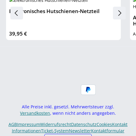
Elektronisches Hutschienen-Netzteil
A
H
39,95 €
Regulärer Preis:
R
Alle Preise inkl. gesetzl. Mehrwertsteuer zzgl.
Versandkosten
, wenn nicht anders angegeben.
AGB
Impressum
Widerrufsrecht
Datenschutz
Cookies
Kontakt
Informationen
Ticket-System
Newsletter
Kontaktformular