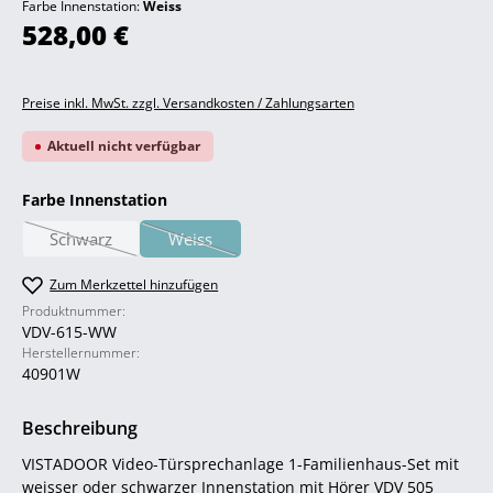
Farbe Innenstation:
Weiss
Regulärer Preis:
528,00 €
Preise inkl. MwSt. zzgl. Versandkosten / Zahlungsarten
Aktuell nicht verfügbar
auswählen
Farbe Innenstation
Schwarz
Weiss
(Diese Option ist zurzeit nicht verfügbar.)
(Diese Option ist zurzeit nicht verfügbar.)
Zum Merkzettel hinzufügen
Produktnummer:
VDV-615-WW
Herstellernummer:
40901W
Beschreibung
VISTADOOR Video-Türsprechanlage 1-Familienhaus-Set mit
weisser oder schwarzer Innenstation mit Hörer VDV 505