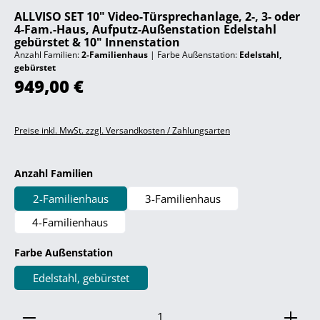
ALLVISO SET 10" Video-Türsprechanlage, 2-, 3- oder
4-Fam.-Haus, Aufputz-Außenstation Edelstahl
gebürstet & 10" Innenstation
Anzahl Familien:
2-Familienhaus
|
Farbe Außenstation:
Edelstahl,
gebürstet
Regulärer Preis:
949,00 €
Preise inkl. MwSt. zzgl. Versandkosten / Zahlungsarten
auswählen
Anzahl Familien
2-Familienhaus
3-Familienhaus
4-Familienhaus
auswählen
Farbe Außenstation
Edelstahl, gebürstet
Produkt Anzahl: Gib den gewünschten Wert ein ode